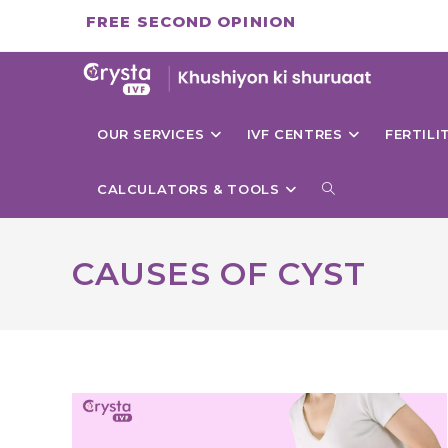
Skip
FREE SECOND OPINION
to
content
OUR SERVICES
IVF CENTRES
FERTIL
TOGGLE
CALCULATORS & TOOLS
WEBSITE
CAUSES OF CYST
SEARCH