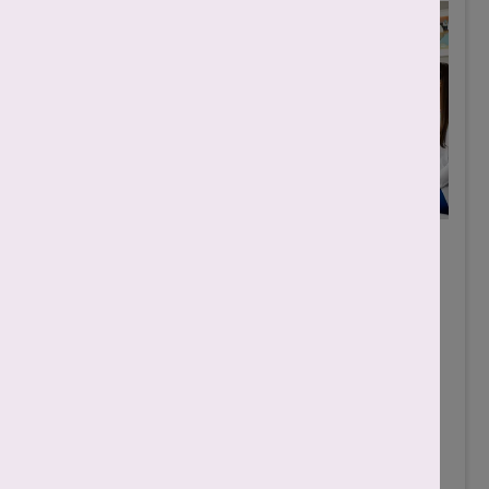
आज के समय में जब भी स्वास्थ्य की जांच की बात
आती है, तो सोनोग्राफी (sonography) का नाम
ज़रूर लिया जाता है। इसे हिंदी में अल्ट्रासाउंड
(ultrasound) भी कहा जाता है। यह एक ऐसी
तकनीक है जिसमें ध्वनि तरंगों (sound waves) का
उपयोग करके शरीर के अंदर की तस्वीरें बनाई जाती
हैं। गर्भावस्था (pregnancy) से लेकर अन्य आंतरिक