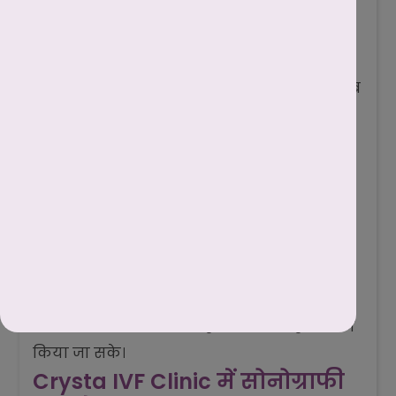
धमनियों और नसों में ब्लॉकेज या रक्त प्रवाह की
रुकावट की जांच के लिए डॉपलर सोनोग्राफी की
जाती है।
बायोप्सी में मार्गदर्शन (Biopsy Guidance):
जब
शरीर के किसी हिस्से से ऊतक का सैंपल लेना हो, तो
सही जगह पर सुई लगाने के लिए सोनोग्राफी का
सहारा लिया जाता है।
लक्षण अस्पष्ट हों (Unclear Symptoms):
जब
बीमारी के लक्षण स्पष्ट न हों और डॉक्टर शुरुआती
जाँच करना चाहें।
सोनोग्राफी कब करानी है यह हमेशा डॉक्टर के
परामर्श से ही तय करना चाहिए, ताकि अनावश्यक
जांच से बचा जा सके और सही समय पर सही निदान
किया जा सके।
Crysta IVF Clinic में सोनोग्राफी