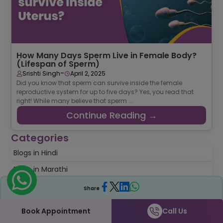
How Many Days Sperm Live in Female Body?
(Lifespan of Sperm)
-
Srishti Singh
April 2, 2025
Did you know that sperm can survive inside the female
reproductive system for up to five days? Yes, you read that
right! While many believe that sperm ...
Continue Reading →
Categories
Blogs in Hindi
Blogs in Marathi
Female Infertility
Share
Fertility Foods
Book Appointment
Call Us
Fertility Tips