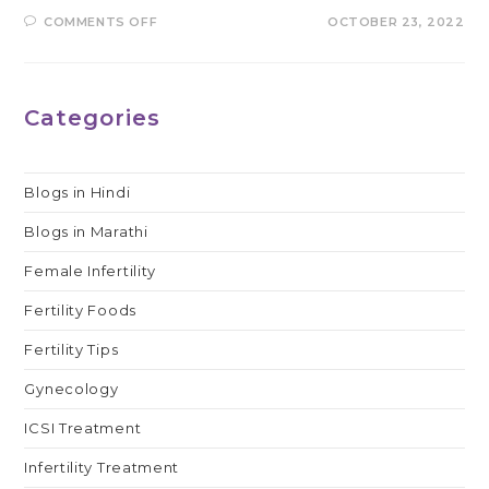
ON
COMMENTS OFF
OCTOBER 23, 2022
क्या
पीसीओडी
में
प्रेग्नेंट
हो
सकते
Categories
हैं?
Blogs in Hindi
Blogs in Marathi
Female Infertility
Fertility Foods
Fertility Tips
Gynecology
ICSI Treatment
Infertility Treatment