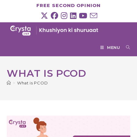
Skip
FREE SECOND OPINION
to
content
MENU
WHAT IS PCOD
>
What is PCOD