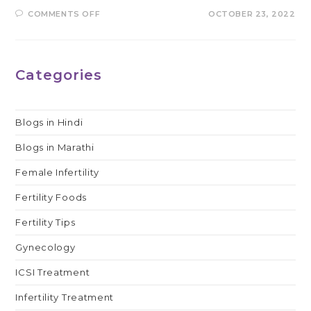
ON
COMMENTS OFF
OCTOBER 23, 2022
क्या
पीसीओडी
में
प्रेग्नेंट
हो
सकते
Categories
हैं?
Blogs in Hindi
Blogs in Marathi
Female Infertility
Fertility Foods
Fertility Tips
Gynecology
ICSI Treatment
Infertility Treatment