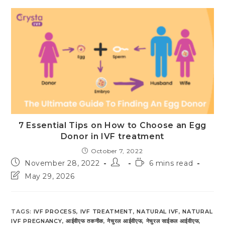
7 Essential Tips on How to Choose an Egg
Donor in IVF treatment
October 7, 2022
Post
Post
Reading
November 28, 2022
6 mins read
published:
author:
time:
Post
May 29, 2026
last
modified:
TAGS
:
IVF PROCESS
,
IVF TREATMENT
,
NATURAL IVF
,
NATURAL
IVF PREGNANCY
,
आईवीएफ तकनीक
,
नेचुरल आईवीएफ
,
नेचुरल साईकल आईवीएफ
,