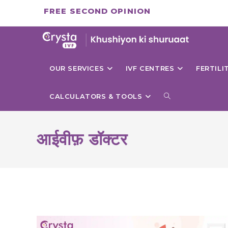
Skip
FREE SECOND OPINION
to
content
OUR SERVICES
IVF CENTRES
FERTIL
TOGGLE
CALCULATORS & TOOLS
WEBSITE
आईवीफ़ डॉक्टर
SEARCH