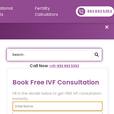
ational
Fertility
893 893 5353
ts
Calculators
✕
Call Now :
+91-
893 893 5353
Book Free IVF Consultation
Fill in the details below to get FREE IVF consultation
instantly.