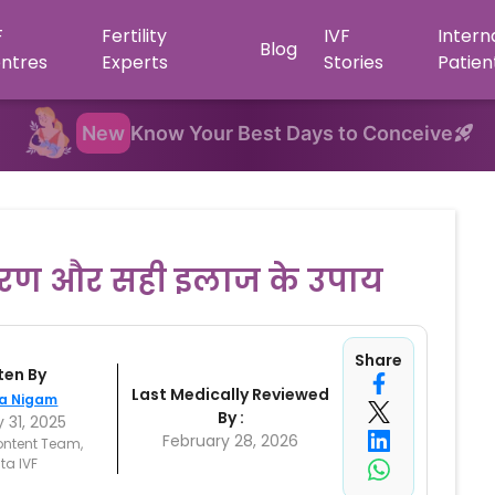
F
Fertility
IVF
Intern
Blog
ntres
Experts
Stories
Patien
New
Know Your Best Days to Conceive
कारण और सही इलाज के उपाय
Share
ten By
Last Medically Reviewed
a Nigam
By :
 31, 2025
February 28, 2026
ontent Team,
ta IVF