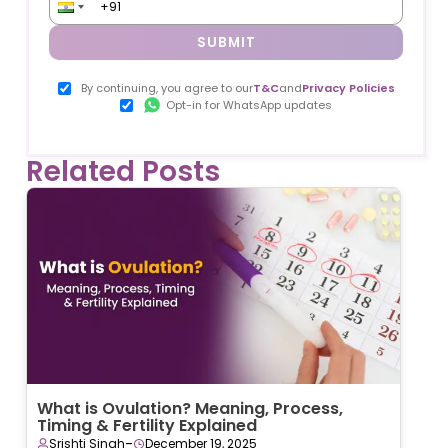
SUBMIT
By continuing, you agree to our
T&C
and
Privacy Policies
Opt-in for WhatsApp updates
Related Posts
What is Ovulation? Meaning, Process,
Timing & Fertility Explained
-
Srishti Singh
December 19, 2025