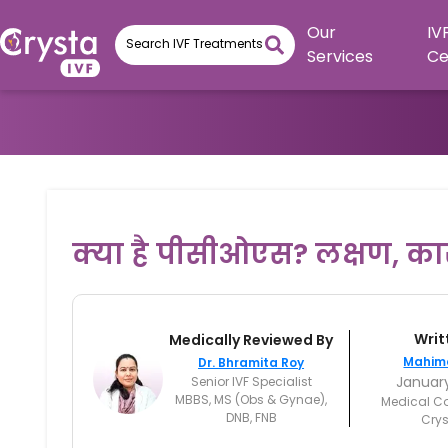
Our
IV
Services
Ce
क्या है पीसीओएस? लक्षण, 
Writ
Medically Reviewed By
Mahim
Dr. Bhramita Roy
January
Senior IVF Specialist
MBBS, MS (Obs & Gynae),
Medical C
DNB, FNB
Crys