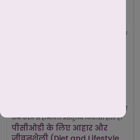
यह आसन संतुलन बनाने, शरीर को मजबूत करने,
और मानसिक शांति को बढ़ाने में मदद करता है।
सर्वांग आसन (Shoulder Stand Pose):
यह आसन शरीर के हार्मोनल ग्रंथियों पर सकारात्मक
प्रभाव डालता है और पीसीओडी के लक्षणों को कम
करने में सहायक होता है।
सेतु बंदासन (Bridge Pose):
यह आसन हॉर्मोनल असंतुलन को नियंत्रित करने में
मदद करता है और ओवरीज़ को स्वस्थ बनाए रखता
है।
ध्यान (Meditation):
योग के साथ ध्यान भी महत्वपूर्ण है, क्योंकि तनाव को
कम करने से हार्मोनल असंतुलन नियंत्रित होता है।
पीसीओडी के लिए आहार और
जीवनशैली (Diet and Lifestyle