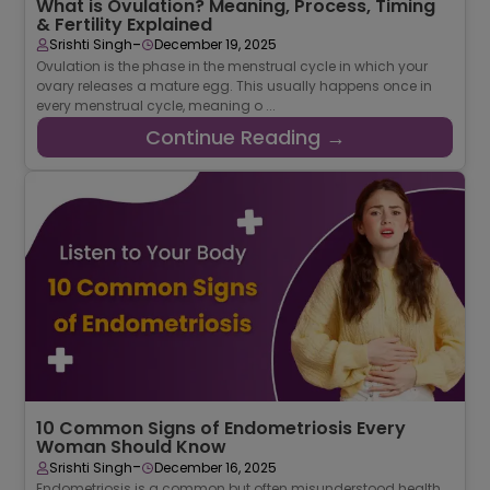
What is Ovulation? Meaning, Process, Timing
& Fertility Explained
-
Srishti Singh
December 19, 2025
Ovulation is the phase in the menstrual cycle in which your
ovary releases a mature egg. This usually happens once in
every menstrual cycle, meaning o ...
Continue Reading →
10 Common Signs of Endometriosis Every
Woman Should Know
-
Srishti Singh
December 16, 2025
Endometriosis is a common but often misunderstood health