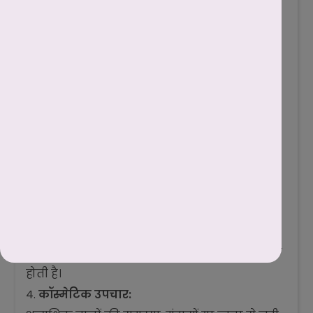
प्रयोग होता है।
मेटफॉर्मिन (Metformin) जैसे इंसुलिन
सेंसिटाइज़र टाइप 2 डायबिटीज़ के जोखिम को कम
करने में मदद करते हैं।
जीवनशैली में बदलाव:
नियमित व्यायाम और वजन कम करने से
पीसीओडी के लक्षणों में काफी सुधार आता है।
लो-कार्ब डाइट और फाइबर-युक्त भोजन लेना
फायदेमंद है।
सर्जरी:
यदि दवाओं से असर न हो तो डॉक्टर लैप्रोस्कोपिक
ओवेरियन ड्रिलिंग (LOD) नामक एक सर्जरी की
सलाह देते हैं। यह ओव्यूलेशन को सुधारने में सहायक
होती है।
कॉस्मेटिक उपचार: