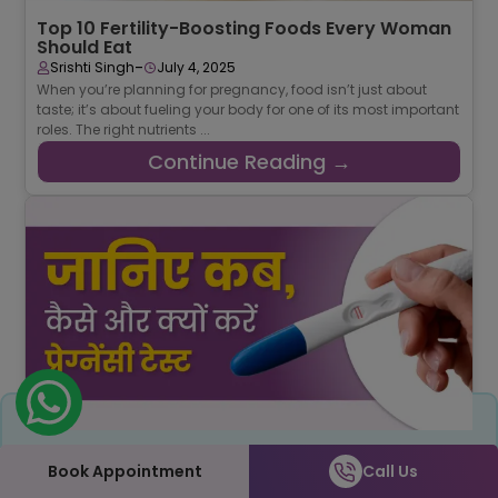
Top 10 Fertility-Boosting Foods Every Woman
Should Eat
-
Srishti Singh
July 4, 2025
When you’re planning for pregnancy, food isn’t just about
taste; it’s about fueling your body for one of its most important
roles. The right nutrients ...
Continue Reading →
Share
प्रेग्नेंसी टेस्ट कब और कैसे करें? जानिए सही तरीका
Book Appointment
Call Us
और समय
-
Mahima Nigam
June 19, 2025