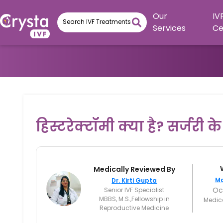
Our
IV
Services
Ce
हिस्टरेक्टॉमी क्या है? सर्जरी
Medically Reviewed By
Ma
Dr. Kirti Gupta
Oct
Senior IVF Specialist
MBBS, M.S.,Fellowship in
Medic
Reproductive Medicine