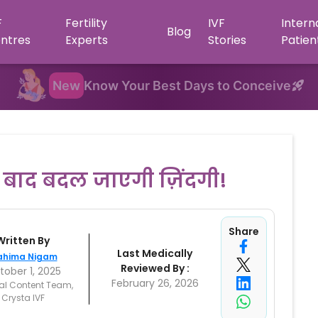
F
Fertility
IVF
Intern
Blog
ntres
Experts
Stories
Patien
New
Know Your Best Days to Conceive
 के बाद बदल जाएगी ज़िंदगी!
Share
Written By
Last Medically
hima Nigam
Reviewed By :
ober 1, 2025
February 26, 2026
al Content Team,
Crysta IVF