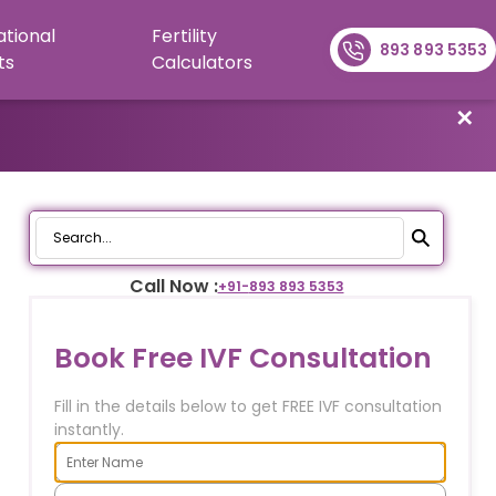
ational
Fertility
893 893 5353
ts
Calculators
✕
Call Now :
+91-
893 893 5353
Book Free IVF Consultation
Fill in the details below to get FREE IVF consultation
instantly.