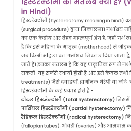
हिस्टरेक्टॉमी का मतलब क्या है?
in Hindi)
हिस्टरेक्टॉमी (hysterectomy meaning in hindi) का
(surgical procedure) द्वारा निकालना। गर्भाशय मह
का एक केंद्रीय और बेहद महत्वपूर्ण अंग है, जहाँ ग
है कि इसे महिला के मातृत्व (motherhood) से जोड़क
जब किसी महिला का गर्भाशय निकाल दिया जाता है, त
जाते हैं। इसका मतलब है कि वह प्राकृतिक रूप से ग
सकती। यह सर्जरी स्थायी होती है और इसे केवल तभी
treatments) जैसे दवाइयाँ, हार्मोनल थेरेपी या छोटे 
हिस्टरेक्टॉमी के कई प्रकार होते हैं –
टोटल हिस्टरेक्टॉमी (total hysterectomy)
जिसमें 
पार्शियल हिस्टरेक्टॉमी (partial hysterectomy)
जि
रैडिकल हिस्टरेक्टॉमी (radical hysterectomy)
जि
(fallopian tubes), ओवरी (ovaries) और आसपास 