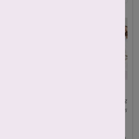
Last Medically Reviewed By :
April 8, 2026
शीघ्रपतन (Premature Ejaculation) पुरुषों में पाई
जाने वाली एक सामान्य यौन समस्या है, जिसे अक्सर
लोग झिझक के कारण छुपाते हैं। चिकित्सा विज्ञान के
अनुसार, यदि संभोग के दौरान प्रवेश (Penetration)
के 1 से 3 मिनट के भीतर या पुरुष की इच्छा के बिना
वीर्य निकल जाता है, तो इसे शीघ्रपतन माना जाता है।