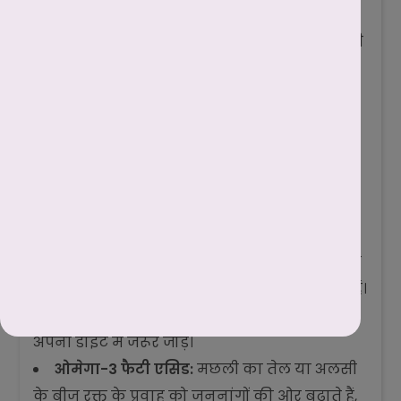
को ढीला छोड़ें और लंबी सांस लें। शरीर विज्ञान के
अनुसार जबड़े और पेल्विक मांसपेशियां आपस में जुड़ी
होती हैं; एक को ढीला छोड़ने से दूसरा भी शांत हो
जाता है।
क्या आहार वास्तव में यौन शक्ति
बढ़ाता है? (Nutrition Power)
आयुर्वेद और आधुनिक विज्ञान दोनों मानते हैं कि
'वीर्य' की शक्ति और स्खलन पर नियंत्रण आपके
भोजन से प्रभावित होता है।
विटामिन D और E:
ये दोनों विटामिन टेस्टोस्टेरोन
के निर्माण और नसों की मजबूती के लिए अनिवार्य हैं।
धूप का सेवन करें और बादाम, सूरजमुखी के बीज
अपनी डाइट में जरूर जोड़ें।
ओमेगा-3 फैटी एसिड:
मछली का तेल या अलसी
के बीज रक्त के प्रवाह को जननांगों की ओर बढ़ाते हैं,