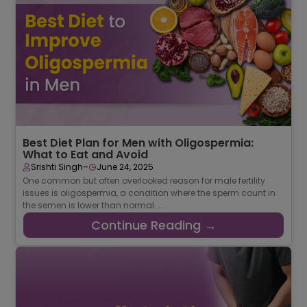
Best Diet Plan for Men with Oligospermia:
What to Eat and Avoid
-
Srishti Singh
June 24, 2025
One common but often overlooked reason for male fertility
issues is oligospermia, a condition where the sperm count in
the semen is lower than normal. ...
Continue Reading →