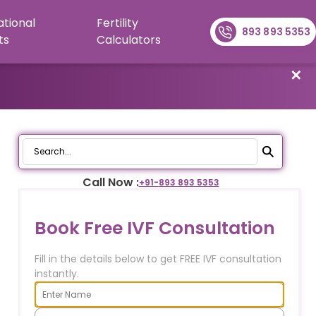
ational
Fertility
893 893 5353
ts
Calculators
✕
Call Now :
+91-
893 893 5353
Book Free IVF Consultation
Fill in the details below to get FREE IVF consultation
instantly.