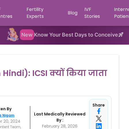
F
Fertility
IVF
Intern
Blog
ntres
Experts
Stories
Patien
New
Know Your Best Days to Conceive
Hindi): ICSI क्यों किया जाता
Share
ten By
Last Medically Reviewed
a Nigam
By :
 20, 2024
February 28, 2026
ntent Team,