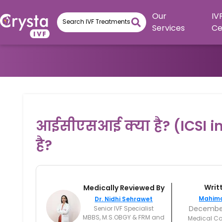
Our
IV
Services
Ce
आईसीएसआई क्या है? (ICSI in 
है?
Writ
Medically Reviewed By
Mahim
Dr. Nidhi Sehrawet
December
Senior IVF Specialist
MBBS, M.S.OBGY & FRM and
Medical Co